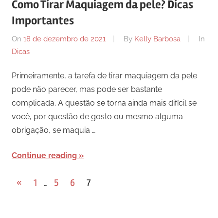
Como Tirar Maquiagem da pele? Dicas
Importantes
On
18 de dezembro de 2021
By
Kelly Barbosa
In
Dicas
Primeiramente, a tarefa de tirar maquiagem da pele
pode não parecer, mas pode ser bastante
complicada. A questão se torna ainda mais difícil se
você, por questão de gosto ou mesmo alguma
obrigação, se maquia …
Continue reading
Paginação
Previous
«
1
5
6
7
…
Posts
de