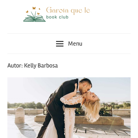
Skip
to
content
Moda
Dicas
e
Menu
Beleza
de
para
garotas
Garota
Autor:
Kelly Barbosa