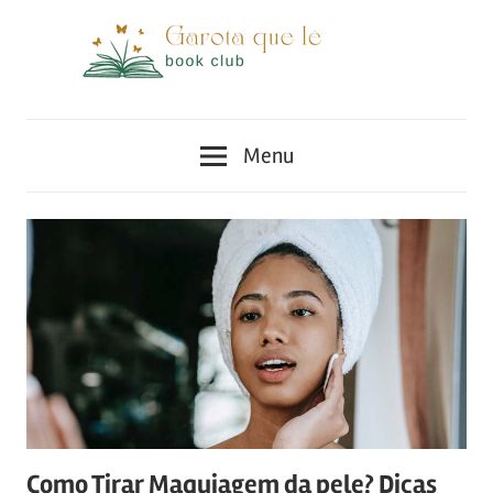
Skip
to
content
Moda
Dicas
e
Menu
Beleza
de
para
garotas
Garota
Como Tirar Maquiagem da pele? Dicas