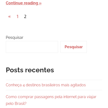
Continue reading
Paginação
Previous
«
1
2
Posts
de
posts
Pesquisar
Pesquisar
Posts recentes
Conheça 4 destinos brasileiros mais agitados
Como comprar passagens pela internet para viajar
pelo Brasil?