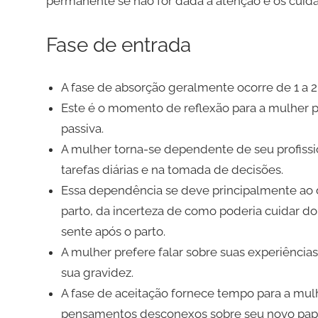
permanente se não for dada a atenção e os cui
Fase de entrada
A fase de absorção geralmente ocorre de 1 a 2 
Este é o momento de reflexão para a mulher po
passiva.
A mulher torna-se dependente de seu profiss
tarefas diárias e na tomada de decisões.
Essa dependência se deve principalmente ao d
parto, da incerteza de como poderia cuidar
sente após o parto.
A mulher prefere falar sobre suas experiência
sua gravidez.
A fase de aceitação fornece tempo para a mulhe
pensamentos desconexos sobre seu novo pap