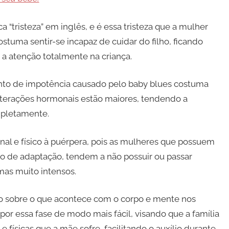
a “tristeza” em inglês, e é essa tristeza que a mulher
ostuma sentir-se incapaz de cuidar do filho, ficando
 a atenção totalmente na criança.
nto de impotência causado pelo baby blues costuma
alterações hormonais estão maiores, tendendo a
mpletamente.
nal e físico à puérpera, pois as mulheres que possuem
do de adaptação, tendem a não possuir ou passar
mas muito intensos.
 sobre o que acontece com o corpo e mente nos
por essa fase de modo mais fácil, visando que a família
ísicas que a mãe sofre, facilitando o auxílio durante