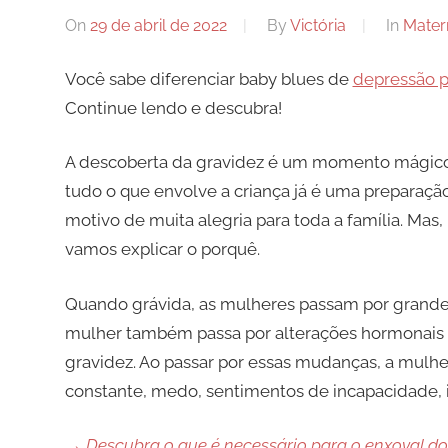
On
29 de abril de 2022
By
Victória
In
Mater
Você sabe diferenciar baby blues de
depressão p
Continue lendo e descubra!
A descoberta da gravidez é um momento mágico na
tudo o que envolve a criança já é uma preparação
motivo de muita alegria para toda a família. Ma
vamos explicar o porquê.
Quando grávida, as mulheres passam por grande 
mulher também passa por alterações hormonais p
gravidez. Ao passar por essas mudanças, a mulher 
constante, medo, sentimentos de incapacidade, i
→ Descubra o que é necessário para o enxoval do