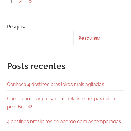
Paginação
Next
1
2
»
Posts
de
posts
Pesquisar
Pesquisar
Posts recentes
Conheça 4 destinos brasileiros mais agitados
Como comprar passagens pela internet para viajar
pelo Brasil?
4 destinos brasileiros de acordo com as temporadas